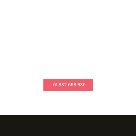
¿Necesitas ayuda?
Si tienes alguna otra duda llámanos para brindarte mayor
información.
+51 932 558 635