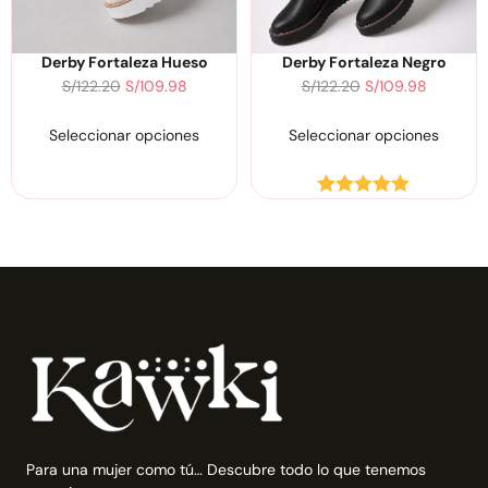
Derby Fortaleza Hueso
Derby Fortaleza Negro
S/
122.20
S/
109.98
S/
122.20
S/
109.98
Seleccionar opciones
Seleccionar opciones
Valorado
con
5.00
de
5
Para una mujer como tú… Descubre todo lo que tenemos