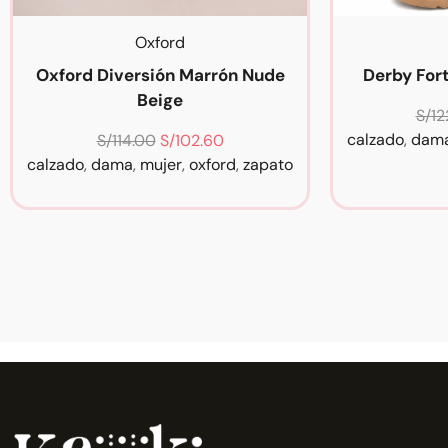
Oxford
Oxford Diversión Marrón Nude
Derby Fort
Beige
S/
12
calzado
,
dam
S/
114.00
S/
102.60
calzado
,
dama
,
mujer
,
oxford
,
zapato