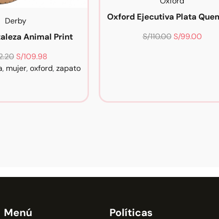
Oxford
Oxford Ejecutiva Plata Qu
Derby
S/
110.00
S/
99.00
aleza Animal Print
2.20
S/
109.98
a
,
mujer
,
oxford
,
zapato
Menú
Políticas