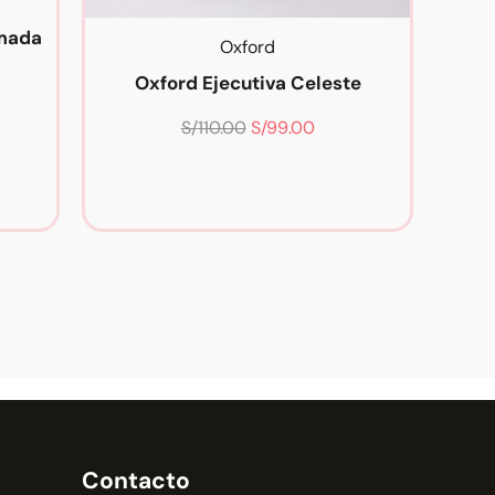
emada
Oxford
Oxford Ejecutiva Celeste
S/
110.00
S/
99.00
Contacto