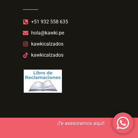
+51 932 558 635
hola@kawki.pe
kawkicalzados
kawkicalzados
¡Te asesoramos aquí!