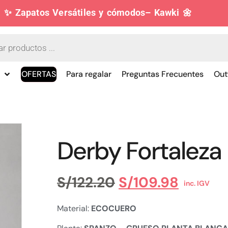
✨ Zapatos Versátiles y cómodos– Kawki 🌼
OFERTAS
Para regalar
Preguntas Frecuentes
Out
Derby Fortaleza
S/
122.20
S/
109.98
inc. IGV
Material:
ECOCUERO