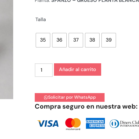
Planta:
SPANZO – GRUESO PLANTA BLANCA
Talla
35
36
37
38
39
Añadir al carrito
Solicitar por WhatsApp
Compra seguro en nuestra web: