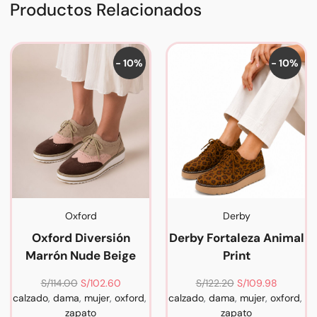
Productos Relacionados
- 10%
- 10%
Oxford
Derby
Oxford Diversión
Derby Fortaleza Animal
Marrón Nude Beige
Print
S/
114.00
S/
102.60
S/
122.20
S/
109.98
calzado
,
dama
,
mujer
,
oxford
,
calzado
,
dama
,
mujer
,
oxford
,
zapato
zapato