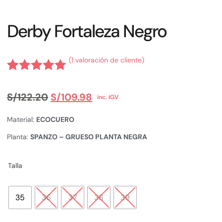
Derby Fortaleza Negro
(
1
valoración de cliente)
Valorado
1
con
5.00
de
S/
122.20
S/
109.98
inc. IGV
5 en base
a
valoración
Material:
ECOCUERO
de un
cliente
Planta:
SPANZO – GRUESO PLANTA NEGRA
Talla
35
36
37
38
39