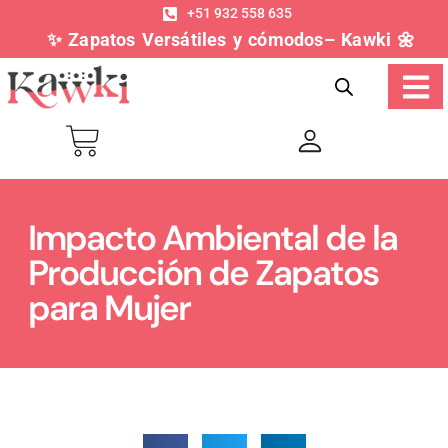
+51 932 558 635
✨ Zapatos Versátiles y cómodos– Kawki 🌼
Impacto Ambiental de la
Producción de Zapatos
para Mujer