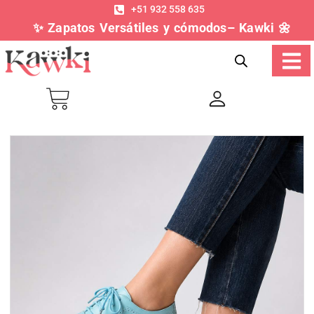
+51 932 558 635
✨ Zapatos Versátiles y cómodos– Kawki 🌼