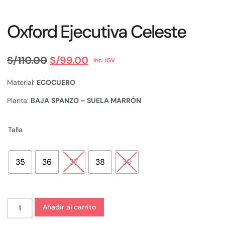
Oxford Ejecutiva Celeste
S/
110.00
S/
99.00
inc. IGV
Material:
ECOCUERO
Planta:
BAJA
SPANZO – SUELA MARRÓN
Talla
35
36
37
38
39
Añadir al carrito