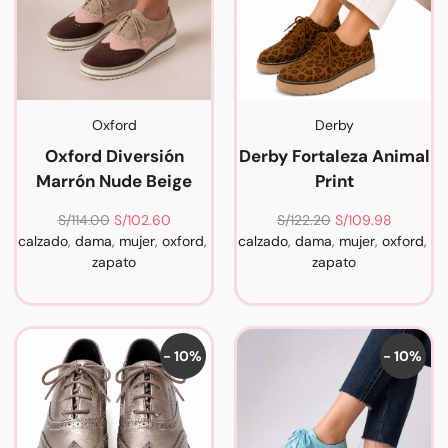
Oxford
Derby
Oxford Diversión
Derby Fortaleza Animal
Marrón Nude Beige
Print
S/
114.00
S/
102.60
S/
122.20
S/
109.98
calzado
,
dama
,
mujer
,
oxford
,
calzado
,
dama
,
mujer
,
oxford
,
zapato
zapato
- 10%
- 10%