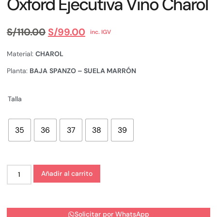
Oxford Ejecutiva Vino Charol
S/
110.00
S/
99.00
inc. IGV
Material:
CHAROL
Planta:
BAJA
SPANZO – SUELA MARRÓN
Talla
35
36
37
38
39
Añadir al carrito
Solicitar por WhatsApp