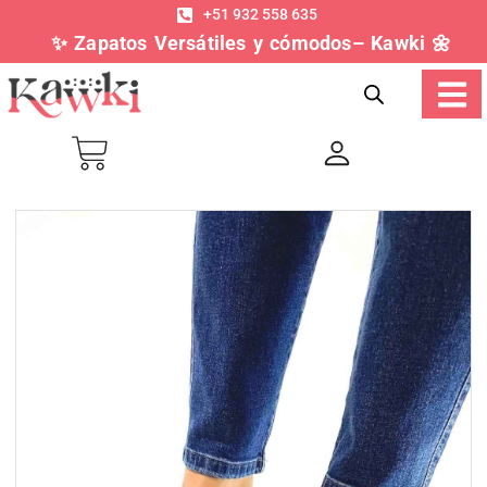
+51 932 558 635
✨ Zapatos Versátiles y cómodos– Kawki 🌼