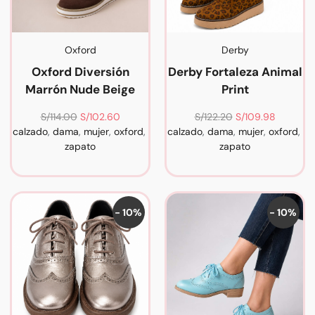
Oxford
Derby
Oxford Diversión
Derby Fortaleza Animal
Marrón Nude Beige
Print
S/
114.00
S/
102.60
S/
122.20
S/
109.98
calzado
,
dama
,
mujer
,
oxford
,
calzado
,
dama
,
mujer
,
oxford
,
zapato
zapato
- 10%
- 10%