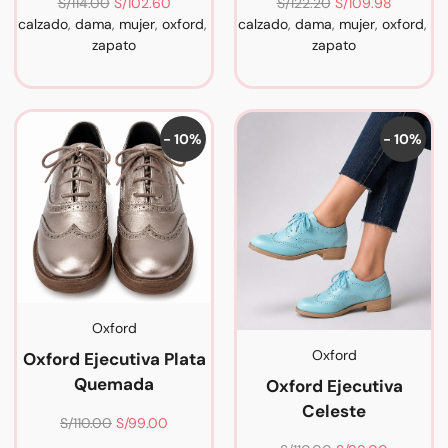
S/
114.00
S/
102.60
S/
122.20
S/
109.98
calzado
,
dama
,
mujer
,
oxford
,
calzado
,
dama
,
mujer
,
oxford
,
zapato
zapato
- 10%
- 10%
Oxford
Oxford
Oxford Ejecutiva Plata
Quemada
Oxford Ejecutiva
Celeste
S/
110.00
S/
99.00