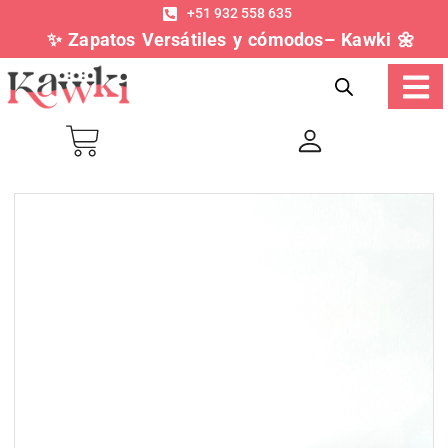
+51 932 558 635
✨ Zapatos Versátiles y cómodos– Kawki 🌼