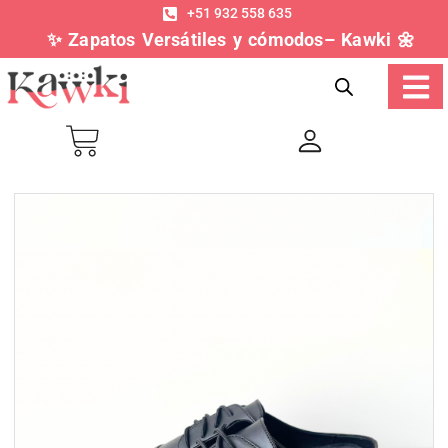
+51 932 558 635
✨ Zapatos Versátiles y cómodos– Kawki 🌼