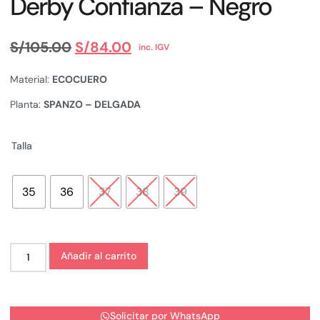
Derby Confianza – Negro
S/
105.00
S/
84.00
inc. IGV
Material:
ECOCUERO
Planta:
SPANZO – DELGADA
Talla
35
36
37
38
39
Añadir al carrito
Solicitar por WhatsApp