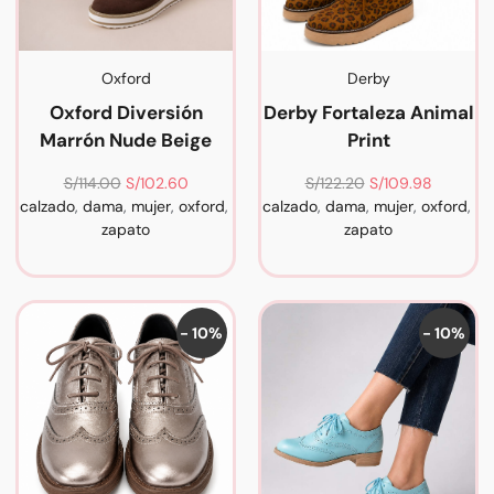
Oxford
Derby
Oxford Diversión
Derby Fortaleza Animal
Marrón Nude Beige
Print
S/
114.00
S/
102.60
S/
122.20
S/
109.98
calzado
,
dama
,
mujer
,
oxford
,
calzado
,
dama
,
mujer
,
oxford
,
zapato
zapato
- 10%
- 10%