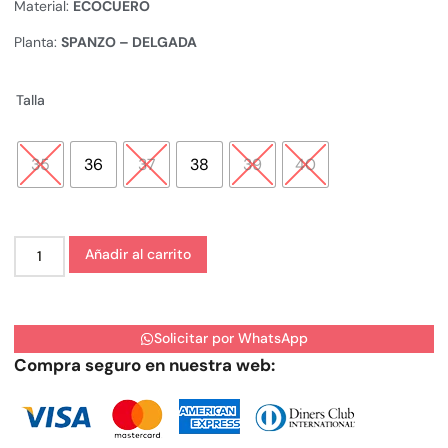
Material:
ECOCUERO
Planta:
SPANZO – DELGADA
Talla
35
36
37
38
39
40
Añadir al carrito
Solicitar por WhatsApp
Compra seguro en nuestra web: