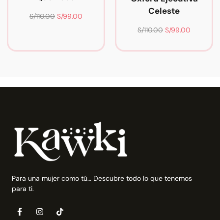
Celeste
S/
110.00
S/
99.00
S/
110.00
S/
99.00
Para una mujer como tú… Descubre todo lo que tenemos
para ti.