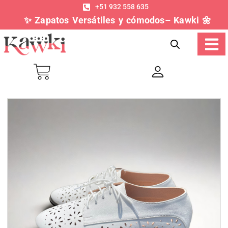
+51 932 558 635
✨ Zapatos Versátiles y cómodos– Kawki 🌼