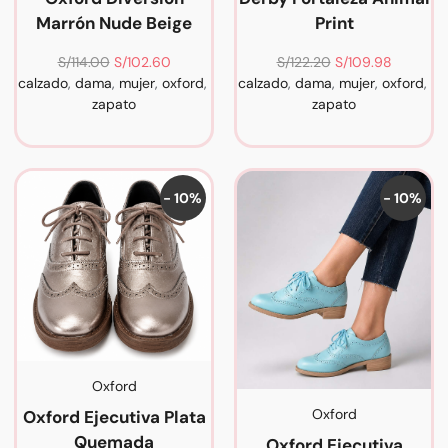
Marrón Nude Beige
Print
S/
114.00
S/
102.60
S/
122.20
S/
109.98
calzado
,
dama
,
mujer
,
oxford
,
calzado
,
dama
,
mujer
,
oxford
,
zapato
zapato
- 10%
- 10%
Oxford
Oxford
Oxford Ejecutiva Plata
Quemada
Oxford Ejecutiva