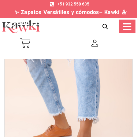
+51 932 558 635
✨ Zapatos Versátiles y cómodos– Kawki 🌼