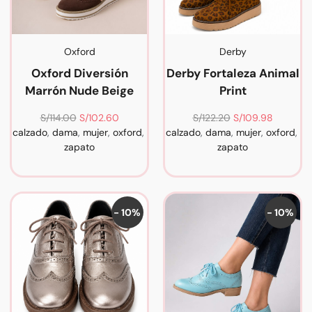
Oxford
Derby
Oxford Diversión
Derby Fortaleza Animal
Marrón Nude Beige
Print
S/
114.00
S/
102.60
S/
122.20
S/
109.98
calzado
,
dama
,
mujer
,
oxford
,
calzado
,
dama
,
mujer
,
oxford
,
zapato
zapato
- 10%
- 10%