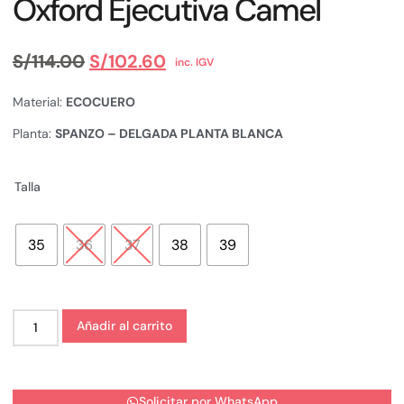
Oxford Ejecutiva Camel
S/
114.00
S/
102.60
inc. IGV
Material:
ECOCUERO
Planta:
SPANZO – DELGADA PLANTA BLANCA
Talla
35
36
37
38
39
Añadir al carrito
Solicitar por WhatsApp