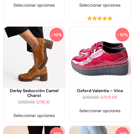
Seleccionar opciones
Seleccionar opciones
Valorado
con
5.00
de
- 10%
- 10%
5
Derby Seducción Camel
Oxford Valentía – Vino
Charol
S/
122.00
S/
109.98
S/
129.00
S/
116.10
Seleccionar opciones
Seleccionar opciones