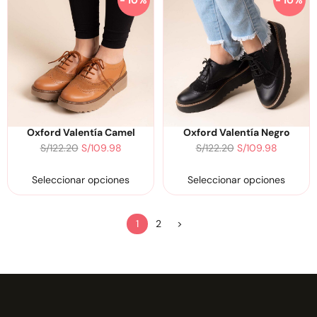
- 10%
- 10%
Oxford Valentía Camel
Oxford Valentía Negro
S/
122.20
S/
109.98
S/
122.20
S/
109.98
Seleccionar opciones
Seleccionar opciones
1
2
>