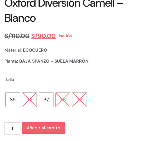
Oxford Diversión Camell –
Blanco
S/
110.00
S/
90.00
inc. IGV
Material:
ECOCUERO
Planta:
BAJA
SPANZO – SUELA MARRÓN
Talla
35
36
37
38
39
Añadir al carrito