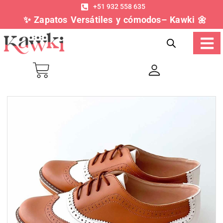
+51 932 558 635
✨ Zapatos Versátiles y cómodos– Kawki 🌼