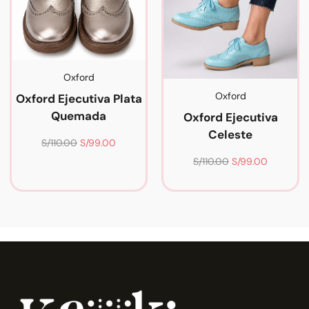
Oxford
Oxford
Oxford Ejecutiva Plata
Quemada
Oxford Ejecutiva
Celeste
S/
110.00
S/
99.00
S/
110.00
S/
99.00