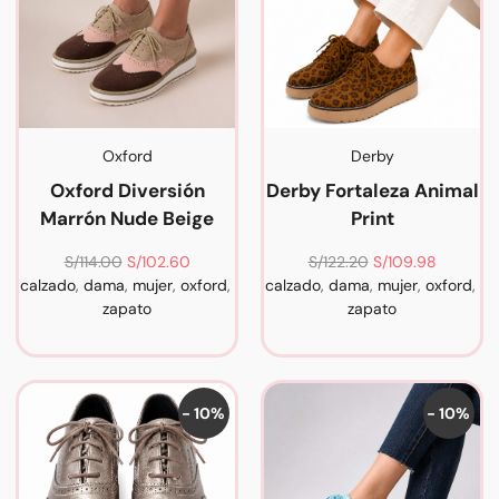
Oxford
Derby
Oxford Diversión
Derby Fortaleza Animal
Marrón Nude Beige
Print
S/
114.00
S/
102.60
S/
122.20
S/
109.98
calzado
,
dama
,
mujer
,
oxford
,
calzado
,
dama
,
mujer
,
oxford
,
zapato
zapato
- 10%
- 10%